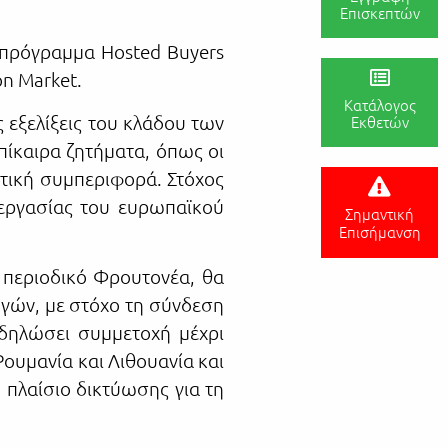
Επισκεπτών
ο πρόγραμμα Hosted Buyers
n Market.
Κατάλογος
 εξελίξεις του κλάδου των
Εκθετών
πίκαιρα ζητήματα, όπως οι
λωτική συμπεριφορά. Στόχος
νεργασίας του ευρωπαϊκού
Σημαντική
Επισήμανση
 περιοδικό Φρουτονέα, θα
ωγών, με στόχο τη σύνδεση
 δηλώσει συμμετοχή μέχρι
ουμανία και Λιθουανία και
 πλαίσιο δικτύωσης για τη