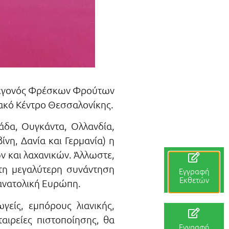
ό Γεγονός Φρέσκων Φρούτων
ιακό Κέντρο Θεσσαλονίκης.
άδα, Ουγκάντα, Ολλανδία,
ίνη, Δανία και Γερμανία) η
ν και λαχανικών. Άλλωστε,
 τη μεγαλύτερη συνάντηση
Εγγραφή
Εκθετών
οανατολική Ευρώπη.
γείς, εμπόρους λιανικής,
ταιρείες πιστοποίησης, θα
Εγγραφή