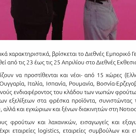
τικά χαρακτηριστικά, βρίσκεται το Διεθνές Εμπορικ
ί από τις 23 έως τις 25 Απριλίου στο Διεθνές Εκθεσ
ζουν να προστίθενται και νέοι- από 15 χώρες (Ελλ
υγγαρία, Ιταλία, Ισπανία, Ρουμανία, Βοσνία-Ερζεγοβ
ιεθνούς ενδιαφέροντος του κλάδου των νωπών φρούτω
 των εξελίξεων στα φρέσκα προϊόντα, συνιστώντας
, αλλά και εγχώριων και ξένων διακινητών στη Νοτι
υς φρούτων και λαχανικών, εισαγωγείς και εξαγω
χρι εταιρείες logistics, εταιρείες συμβούλων και ε