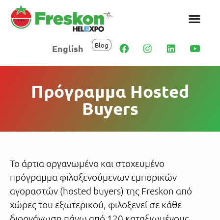
Blog
English
Πρόγραμμα Hosted
Buyers
Το άρτια οργανωμένο και στοχευμένο
πρόγραμμα φιλοξενούμενων εμπορικών
αγοραστών (hosted buyers) της Freskon από
χώρες του εξωτερικού, φιλοξενεί σε κάθε
διοργάνωση πάνω από
120 καταξιωμένους